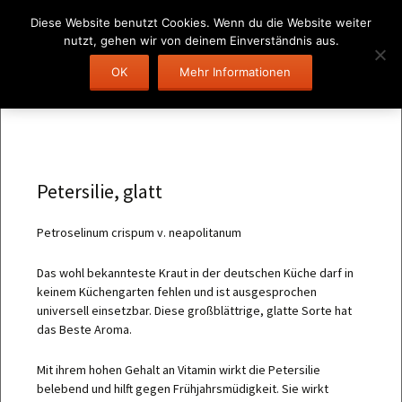
Diese Website benutzt Cookies. Wenn du die Website weiter
nutzt, gehen wir von deinem Einverständnis aus.
Zum
OK
Mehr Informationen
Suchen
Menü
Inhalt
nach:
springen
Petersilie, glatt
Petroselinum crispum v. neapolitanum
Das wohl bekannteste Kraut in der deutschen Küche darf in
keinem Küchengarten fehlen und ist ausgesprochen
universell einsetzbar. Diese großblättrige, glatte Sorte hat
das Beste Aroma.
Mit ihrem hohen Gehalt an Vitamin wirkt die Petersilie
belebend und hilft gegen Frühjahrsmüdigkeit. Sie wirkt