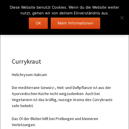
Diese Website benutzt Cookies. Wenn du die Website weiter
nutzt, gehen wir von deinem Einverständnis aus.
Zum
OK
Mehr Informationen
Suchen
Menü
Inhalt
nach:
springen
Currykraut
Helichrysum italicum
Die mediterrane Gewürz-, Heil- und Duftpflanze ist aus der
Ayurvedischen Küche nicht wegzudenken. Auch bei
Vegetariern ist das kräftig, nussige Aroma des Currykrauts
sehr beliebt.
Das Öl der Blüten hilft bei Prellungen und kleineren
Verletzungen.