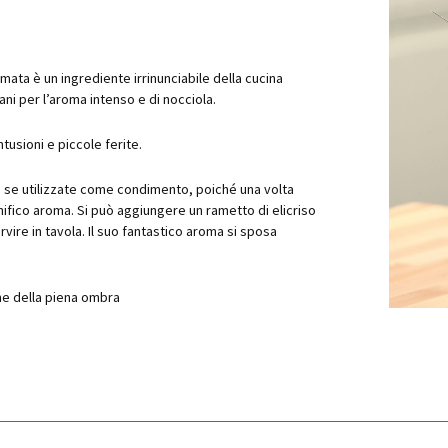
ollina
mata è un ingrediente irrinunciabile della cucina
o
ni per l’aroma intenso e di nocciola.
ne italienne
arocchina
ntusioni e piccole ferite.
 se utilizzate come condimento, poiché una volta
lo riccio
fico aroma. Si può aggiungere un rametto di elicriso
ervire in tavola. Il suo fantastico aroma si sposa
lo, a foglie lisce
sanguineo
no
one della piena ombra
ggia montana