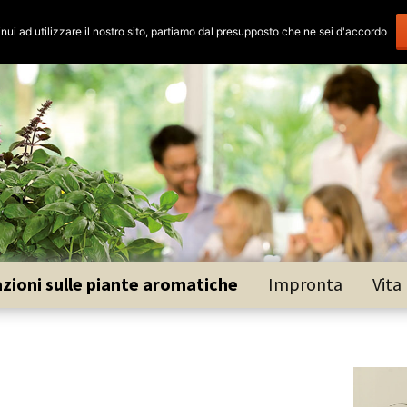
zioni sulle piante aromatiche
Impronta
Vita
 African blue
lle
ello francese