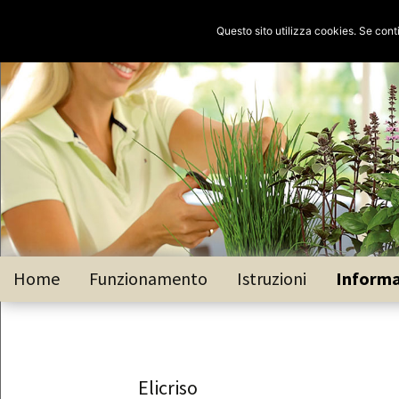
Vai
Home
Funzionamento
Istruzioni
Informa
al
contenuto
Basilico
Basilico
Citronne
Elicriso
Dragonc