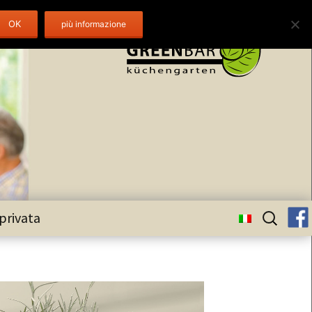
OK
Ricerca
 privata
per: