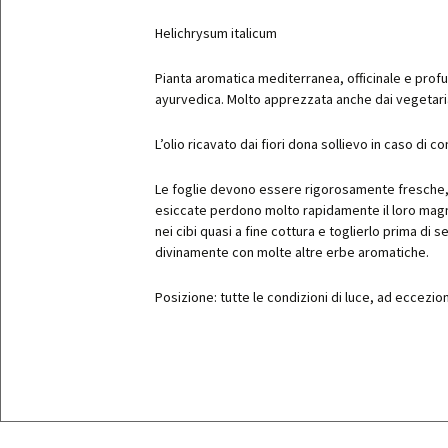
Elicriso
Helichrysum italicum
Erba cip
Pianta aromatica mediterranea, officinale e profu
Levistic
ayurvedica. Molto apprezzata anche dai vegetaria
Marjolai
Menta m
L’olio ricavato dai fiori dona sollievo in caso di co
Origano
Le foglie devono essere rigorosamente fresche,
Prezzemo
esiccate perdono molto rapidamente il loro magni
nei cibi quasi a fine cottura e toglierlo prima di s
Prezzemo
divinamente con molte altre erbe aromatiche.
Romice 
Rosmari
Posizione: tutte le condizioni di luce, ad eccezi
Salvia
Santore
Timo