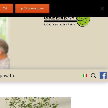
OK
Ricerca
 privata
per: