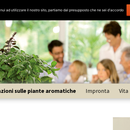
zioni sulle piante aromatiche
Impronta
Vita
 African blue
lle
ello francese