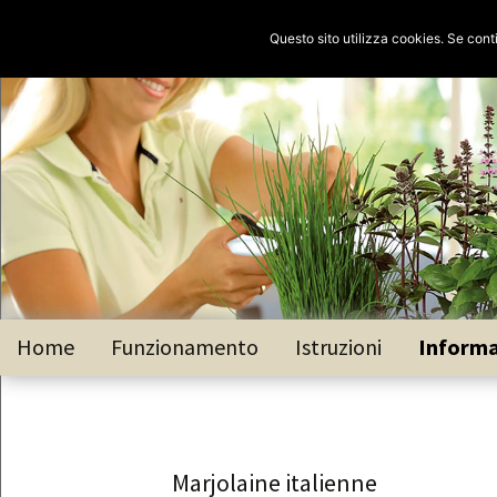
Vai
Home
Funzionamento
Istruzioni
Informa
al
contenuto
Basilico
Basilico
Citronne
Marjolaine italienne
Dragonc