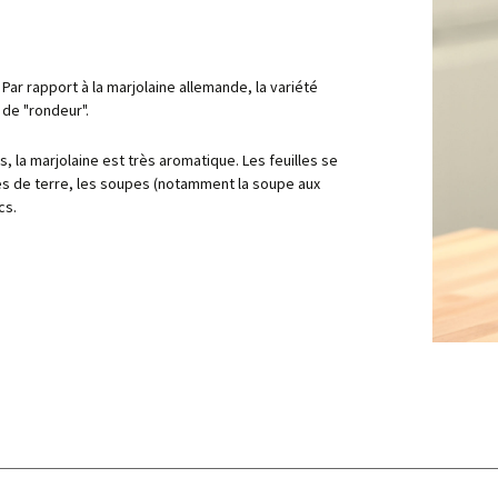
ollina
Par rapport à la marjolaine allemande, la variété
o
 de "rondeur".
ine italienne
arocchina
s, la marjolaine est très aromatique. Les feuilles se
s de terre, les soupes (notamment la soupe aux
cs.
lo riccio
lo, a foglie lisce
sanguineo
no
ggia montana