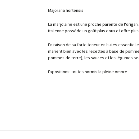
Elicriso
Majorana hortensis
Erba cip
La marjolaine est une proche parente de l'origan. 
Levistic
italienne possède un goût plus doux et offre plus
Marjola
Menta m
En raison de sa forte teneur en huiles essentielle
marient bien avec les recettes à base de pomme
Origano
pommes de terre), les sauces et les légumes se
Prezzemo
Expositions: toutes hormis la pleine ombre
Prezzemo
Romice 
Rosmari
Salvia
Santore
Timo