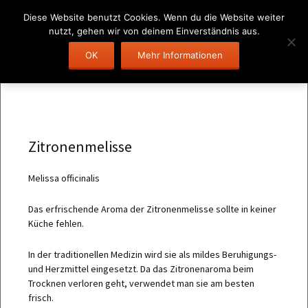
Diese Website benutzt Cookies. Wenn du die Website weiter
nutzt, gehen wir von deinem Einverständnis aus.
Zum
OK
Mehr Informationen
Suchen
Menü
Inhalt
nach:
springen
Zitronenmelisse
Melissa officinalis
Das erfrischende Aroma der Zitronenmelisse sollte in keiner
Küche fehlen.
In der traditionellen Medizin wird sie als mildes Beruhigungs-
und Herzmittel eingesetzt. Da das Zitronenaroma beim
Trocknen verloren geht, verwendet man sie am besten
frisch.